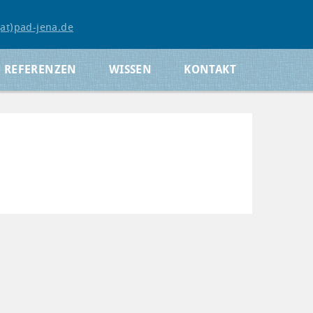
(at)pad-jena.de
REFERENZEN
WISSEN
KONTAKT