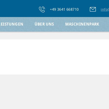
+49 3641 668710
info
LEISTUNGEN
ÜBER UNS
MASCHINENPARK