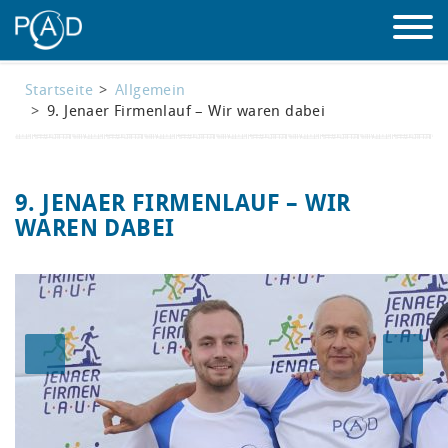
Startseite
Allgemein
LEISTUNGEN
9. Jenaer Firmenlauf – Wir waren dabei
ÜBER UNS
9. JENAER FIRMENLAUF – WIR
MASCHINENPARK
WAREN DABEI
REFERENZEN
WISSEN
KONTAKT