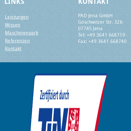
LINKS
KONTAKT
PAD Jena GmbH
Leistungen
Göschwitzer Str. 32b
Wissen
07745 Jena
Maschinenpark
Tel: +49 3641 668710
Referenzen
Fax: +49 3641 668740
Kontakt