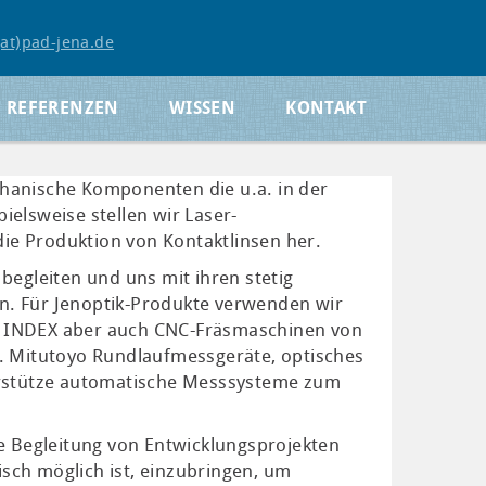
(at)pad-jena.de
REFERENZEN
WISSEN
KONTAKT
hanische Komponenten die u.a. in der
ielsweise stellen wir Laser-
ie Produktion von Kontaktlinsen her.
begleiten und uns mit ihren stetig
n. Für Jenoptik-Produkte verwenden wir
& INDEX aber auch CNC-Fräsmaschinen von
a. Mitutoyo Rundlaufmessgeräte, optisches
stütze automatische Messsysteme zum
 Begleitung von Entwicklungsprojekten
sch möglich ist, einzubringen, um