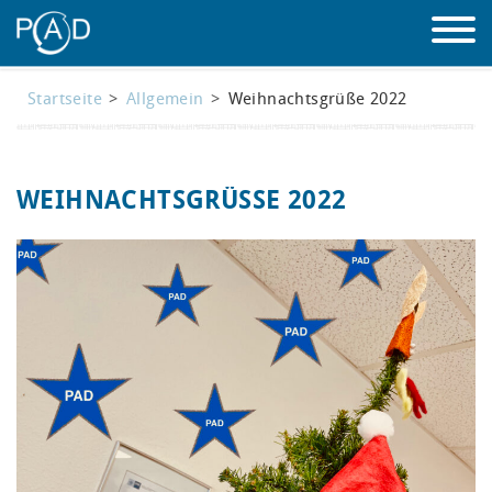
Startseite
Allgemein
Weihnachtsgrüße 2022
LEISTUNGEN
ÜBER UNS
WEIHNACHTSGRÜSSE 2022
MASCHINENPARK
REFERENZEN
WISSEN
KONTAKT