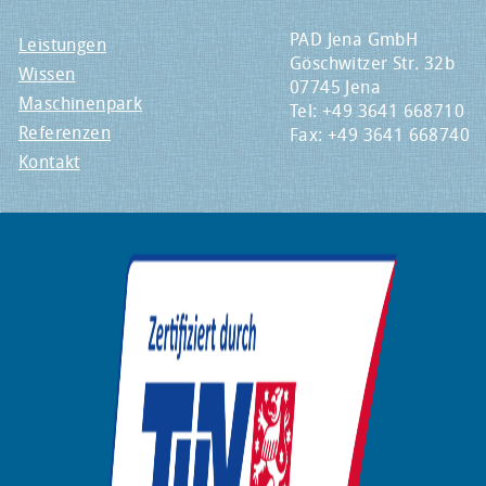
PAD Jena GmbH
Leistungen
Göschwitzer Str. 32b
Wissen
07745 Jena
Maschinenpark
Tel: +49 3641 668710
Referenzen
Fax: +49 3641 668740
Kontakt