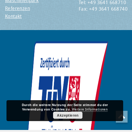
Maschinenpark
Tel: +49 3641 668710
Referenzen
Fax: +49 3641 668740
Kontakt
Durch die weitere Nutzung der Seite stimmst du der
Verwendung von Cookies zu.
Weitere Informationen
Akzeptieren